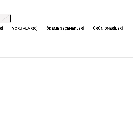
L
RI
YORUMLAR
(0)
ÖDEME SEÇENEKLERI
ÜRÜN ÖNERILERI