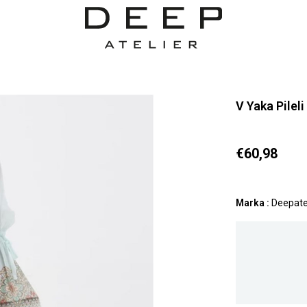
V Yaka Pilel
€60,98
Marka
:
Deepate