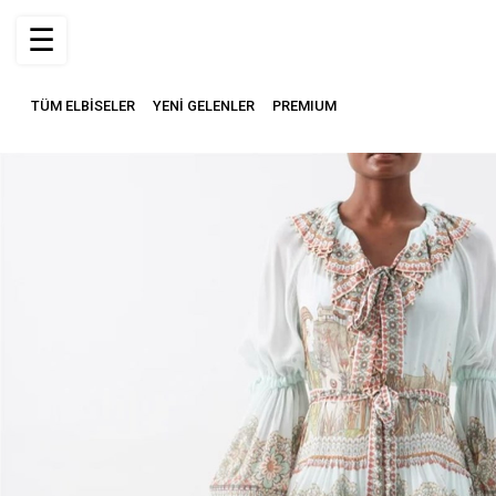
☰
TÜM ELBİSELER
YENİ GELENLER
PREMIUM