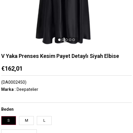
V Yaka Prenses Kesim Payet Detaylı Siyah Elbise
€162,01
(DA0002450)
Marka
:
Deepatelier
Beden
S
M
L