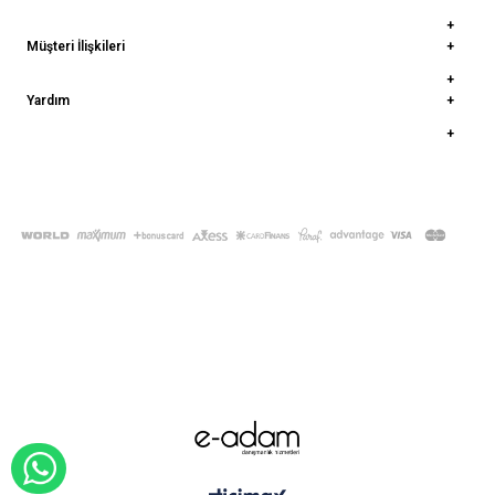
Müşteri İlişkileri
Yardım
© 2022
deepatelier.co
- Tüm Hakları Saklıdır.
WHATSAPP İLE SİPARİŞ VER