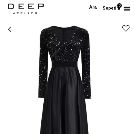
0
Anasayfa
TÜM ELBİSELER
V Yaka Prenses Kesim Payet Detaylı Siyah Elbise
Sepetim
›