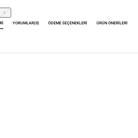
L
RI
YORUMLAR
(0)
ÖDEME SEÇENEKLERI
ÜRÜN ÖNERILERI