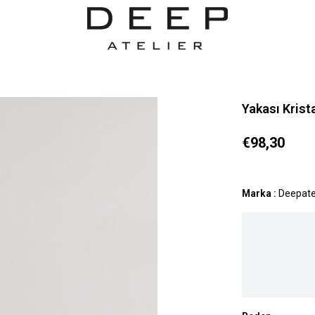
Yakası Krist
€98,30
Marka
:
Deepate