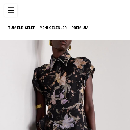
☰
TÜM ELBİSELER
YENİ GELENLER
PREMIUM