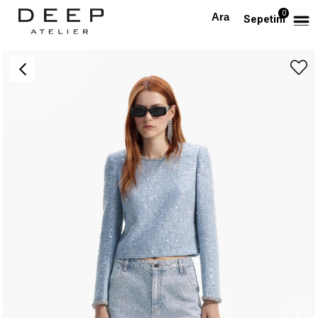
0
Anasayfa
ÜST GİYİM
Yakası Kristal Taşlı Pullu Tasarım Tüvid Bluz
Sepetim
›