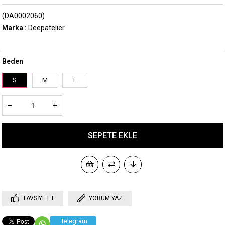
(DA0002060)
Marka
:
Deepatelier
Beden
S
M
L
TAVSIYE ET
YORUM YAZ
Telegram