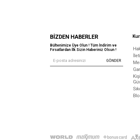
BIZDEN HABERLER
Ku
Bültenimize Üye Olun ! Tüm İndirim ve
Ha
Fırsatlardan İlk Sizin Haberiniz Olsun !
İle
GÖNDER
Mes
Gar
Kiş
Güv
Sık
Blo