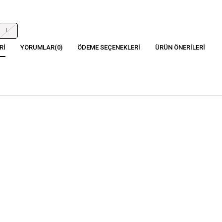
L
RI
YORUMLAR
(0)
ÖDEME SEÇENEKLERI
ÜRÜN ÖNERILERI