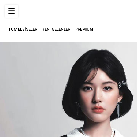
☰
TÜM ELBİSELER
YENİ GELENLER
PREMIUM