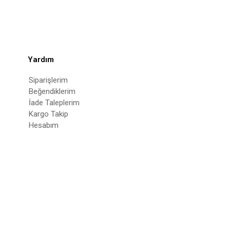
Yardım
Siparişlerim
Beğendiklerim
İade Taleplerim
Kargo Takip
Hesabım
© 2022
deepatelier.co
- Tüm Hakları Saklıdır.