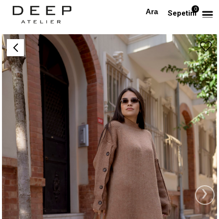
0
Anasayfa
Yarım Balıkçı Kolu Düğmeli Elbise
Sepetim
›