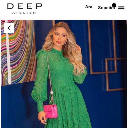
0
Anasayfa
TÜM ELBİSELER
Yeşil Düğmeli Nakışlı Tasarım Elbise
Sepetim