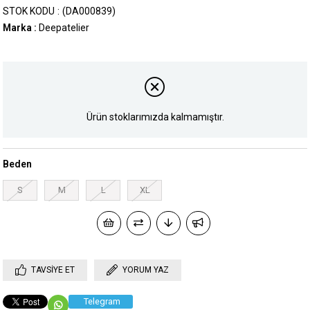
STOK KODU
(DA000839)
Marka
:
Deepatelier
Ürün stoklarımızda kalmamıştır.
Beden
S
M
L
XL
TAVSIYE ET
YORUM YAZ
Telegram