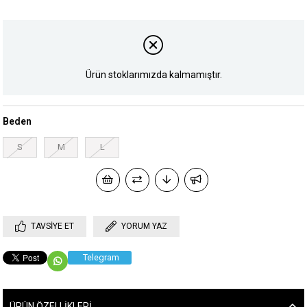
Ürün stoklarımızda kalmamıştır.
Beden
S
M
L
TAVSIYE ET
YORUM YAZ
Telegram
ÜRÜN ÖZELLIKLERI