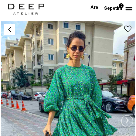
0
Anasayfa
TÜM ELBİSELER
Yeşil Kemerli Pileli Tasarım Elbise
Sepetim
›