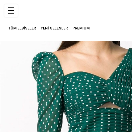
☰
TÜM ELBİSELER
YENİ GELENLER
PREMIUM