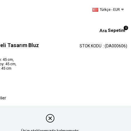
Türkçe - EUR
0
Sepetim
yeli Tasarım Bluz
STOK KODU
(DA000606)
: 45 cm,
oy: 45 cm,
: 45 cm
lier
Ürün stoklarımızda kalmamıştır.