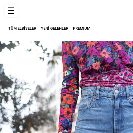
☰
TÜM ELBİSELER
YENİ GELENLER
PREMIUM