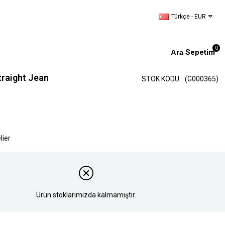
Türkçe - EUR
0
Sepetim
traight Jean
STOK KODU
(G000365)
lier
Ürün stoklarımızda kalmamıştır.