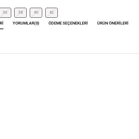
36
38
40
42
RI
YORUMLAR
(0)
ÖDEME SEÇENEKLERI
ÜRÜN ÖNERILERI