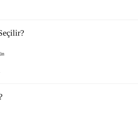
eçilir?
nün
n
?