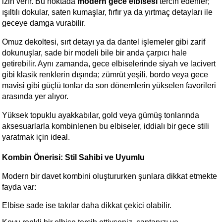
izin verir. Bu noktada 
modern gece elbisesi
 tercih edenler; 
ışıltılı dokular, saten kumaşlar, fırfır ya da yırtmaç detayları ile 
geceye damga vurabilir.
Omuz dekoltesi, sırt detayı ya da dantel işlemeler gibi zarif 
dokunuşlar, sade bir modeli bile bir anda çarpıcı hale 
getirebilir. Aynı zamanda, gece elbiselerinde siyah ve lacivert 
gibi klasik renklerin dışında; zümrüt yeşili, bordo veya gece 
mavisi gibi güçlü tonlar da son dönemlerin yükselen favorileri 
arasında yer alıyor.
Yüksek topuklu ayakkabılar, gold veya gümüş tonlarında 
aksesuarlarla kombinlenen bu elbiseler, iddialı bir gece stili 
yaratmak için ideal.
Kombin Önerisi: Stil Sahibi ve Uyumlu
Modern bir davet kombini oluştururken şunlara dikkat etmekte 
fayda var:
Elbise sade ise takılar daha dikkat çekici olabilir.