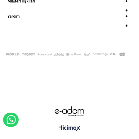
Müşteri İlişkileri
Yardım
© 2022
deepatelier.co
- Tüm Hakları Saklıdır.
WHATSAPP İLE SİPARİŞ VER