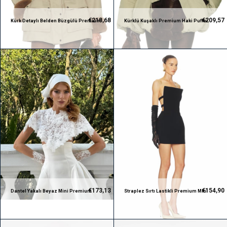
€218,68
€209,57
Kürk Detaylı Belden Büzgülü Premium
Kürklü Kuşaklı Premium Haki Puffer
Ceket
Ceket
€173,13
€154,90
Dantel Yakalı Beyaz Mini Premium
Straplez Sırtı Lastikli Premium Mini
Elbise
Siyah Elbise