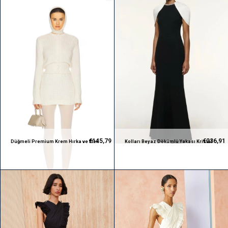
€145,79
€236,91
Düğmeli Premium Krem Hırka ve Etek
Kolları Beyaz Dökümlü Yakası Kristal
Takım
Taşlı Siyah Premium Maksi Elbise