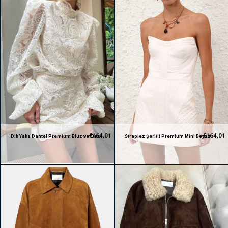
€164,01
€164,01
Dik Yaka Dantel Premium Bluz ve Etek
Straplez Şeritli Premium Mini Beyaz
Takım
Elbise