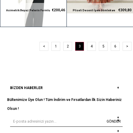
€200,46
€309,80
Asimetrik Beyaz Pelerin Formlu
Pliseli Desenli İpek Gömlek ve
Premium Bluz
Yırtmaçlı Maksi Premium Etek Takım
<
1
2
3
4
5
6
>
BIZDEN HABERLER
Bültenimize Üye Olun ! Tüm İndirim ve Fırsatlardan İlk Sizin Haberiniz
Olsun !
GÖNDER