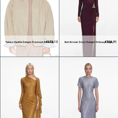
€173,13
€236,91
Yakası Kadife Detaylı Premium Bomber
Beli Kristal Zincir Detaylı Yırtmaçlı Taşlı
Ceket
Premium Maksi Mürdüm Elbise