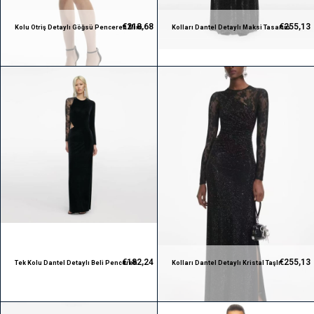
€218,68
€255,13
Kolu Otriş Detaylı Göğsü Pencereli Mini
Kolları Dantel Detaylı Maksi Tasarım
Premium Yeşil Elbise
Premium Elbise
€182,24
€255,13
Tek Kolu Dantel Detaylı Beli Pencereli
Kolları Dantel Detaylı Kristal Taşlı
Siyah Maksi Premium Elbise
Premium Maksi Tasarım Elbise