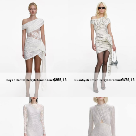
€255,13
€173,13
Beyaz Dantel Detaylı Kendinden Işıltılı
Puantiyeli Omuz Detaylı Premium Mini
Premium Mini Elbise
Elbise