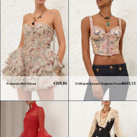
€309,80
€173,13
Premium Mini Elbise
%100 İpek Desenli Düğmeli Premium
Bluz