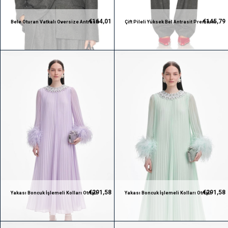
€164,01
€145,79
Bele Oturan Vatkalı Oversize Antrasit
Çift Pileli Yüksek Bel Antrasit Premium
Premium Ceket
Pantolon
€291,58
€291,58
Yakası Boncuk İşlemeli Kolları Otrişli
Yakası Boncuk İşlemeli Kolları Otrişli
Pileli Maksi Premium Lila Elbise
Pileli Maksi Premium Yeşil Elbise