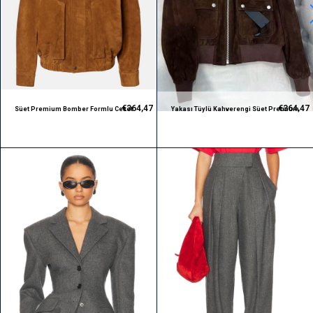
€364,47
€364,47
Süet Premium Bomber Formlu Ceket
Yakası Tüylü Kahverengi Süet Premium
Bomber Formlu Ceket