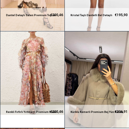
€200,46
€195,90
Dantel Detaylı Saten Premium Top ve
Kristal Taşlı Dantelli Bel Detaylı
Midi Etek Takım
Premium Mini Elbise
€200,46
€236,91
Renkli Fırfırlı Yırtmaçlı Premium Maksi
Kürklü Kemerli Premium Bej Yün Kaban
Premium Elbise