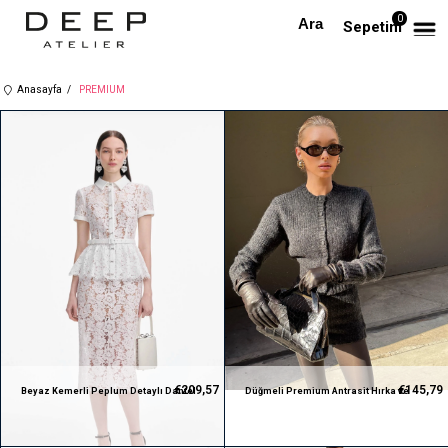
0
Sepetim
Anasayfa
PREMIUM
€209,57
€145,79
Beyaz Kemerli Peplum Detaylı Dantel
Düğmeli Premium Antrasit Hırka ve
Premium Midi Elbise
Etek Takım