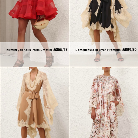
€255,13
€309,80
Kırmızı Çan Kollu Premium Mini Elbise
Dantelli Kuşaklı Siyah Premium Saten
Elbise