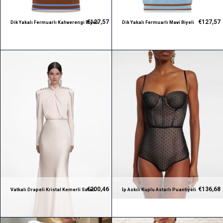
€127,57
€127,57
Dik Yakalı Fermuarlı Kahverengi Biyeli
Dik Yakalı Fermuarlı Mavi Biyeli
Kahverengi Premium Triko Top
Kahverengi Premium Triko Top
€200,46
€136,68
Vatkalı Drapeli Kristal Kemerli Saten
İp Askılı Kuplu Astarlı Puantiyeli
Maksi Premium Elbise
Premium Büstiyer