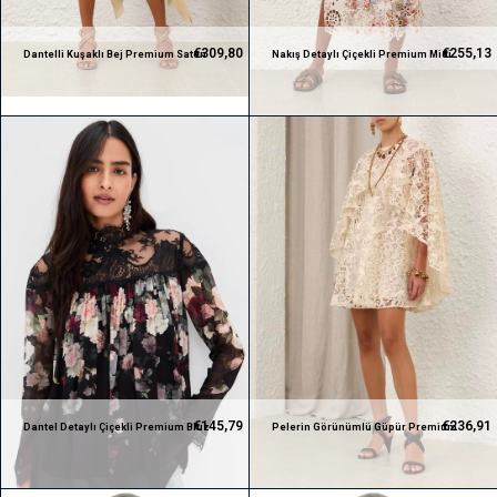
€309,80
€255,13
Dantelli Kuşaklı Bej Premium Saten
Nakış Detaylı Çiçekli Premium Midi
Elbise
Elbise
€145,79
€236,91
Dantel Detaylı Çiçekli Premium Bluz
Pelerin Görünümlü Güpür Premium
Mini Elbise