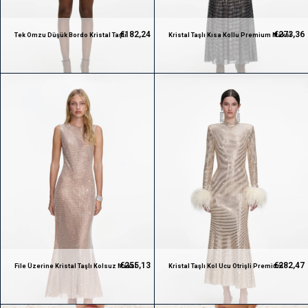
€182,24
€273,36
Tek Omzu Düşük Bordo Kristal Taşlı
Kristal Taşlı Kısa Kollu Premium Maksi
Premium Bluz
Silver Elbise
€255,13
€282,47
File Üzerine Kristal Taşlı Kolsuz Maksi
Kristal Taşlı Kol Ucu Otrişli Premium
Premium Elbise
Elbise