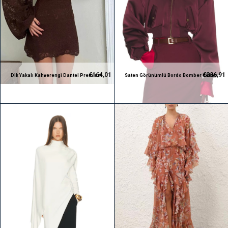
€164,01
€236,91
Dik Yakalı Kahverengi Dantel Premium
Saten Görünümlü Bordo Bomber Ceket
Bluz ve Etek Takım