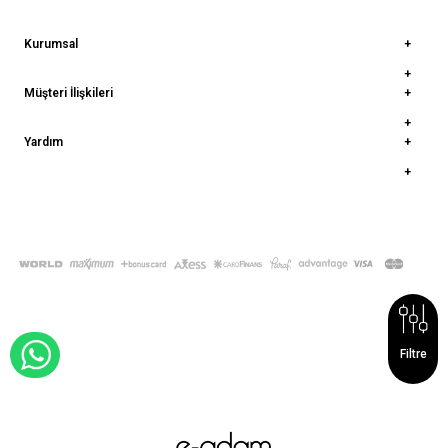
Kurumsal
Müşteri İlişkileri
Yardım
© 2022
deepatelier.co
- Tüm Hakları Saklıdır.
WHATSAPP İLE SİPARİŞ VER