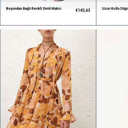
Boyundan Bağlı Renkli Simli Maksi
Uzun Kollu Düğm
€145,63
Premium Triko Elbise (Kahve)
Premium Elbise