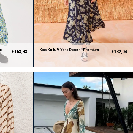
se
Kısa Kollu V Yaka Desenli Premium
€163,83
€182,04
Midi Elbise