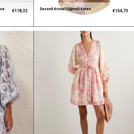
ise
Desenli Kristal Düğmeli Keten
€118,32
€154,73
Premium Tulum