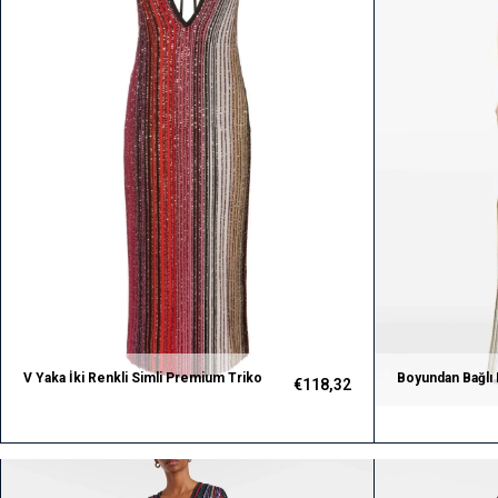
V Yaka İki Renkli Simli Premium Triko
Boyundan Bağlı 
€118,32
Midi Elbise
Premium Triko E