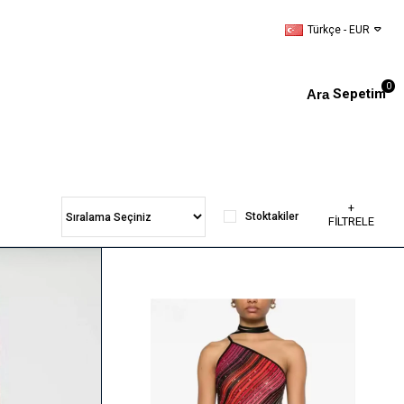
Türkçe - EUR
0
Sepetim
+
Stoktakiler
FİLTRELE