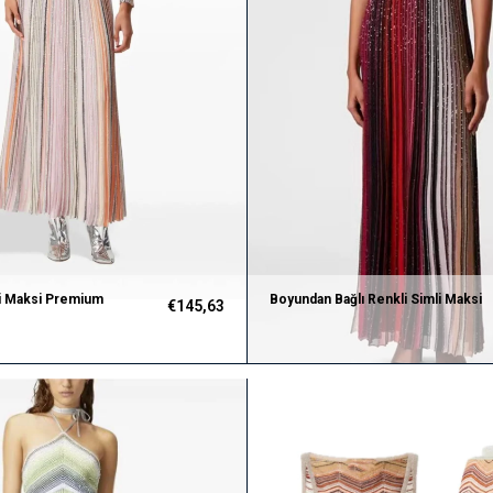
li Maksi Premium
Boyundan Bağlı Renkli Simli Maksi
€145,63
Premium Triko Elbise