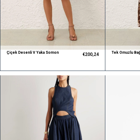
Çiçek Desenli V Yaka Somon
Tek Omuzlu Bağ
€200,24
Premium Keten Mini Elbise
Premium Crop v