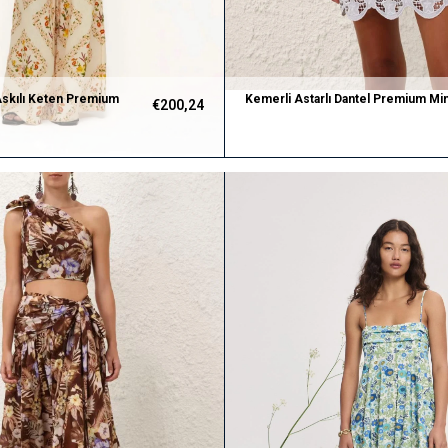
Askılı Keten Premium
Kemerli Astarlı Dantel Premium Min
€200,24
on Takım
Elbise