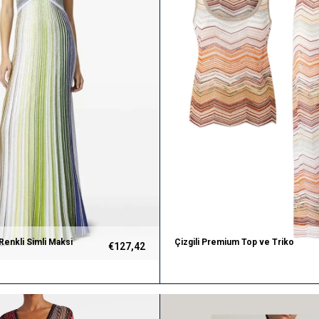
Renkli Simli Maksi
Çizgili Premium Top ve Triko
€127,42
lbise (Yeşil)
Pantolon Takım