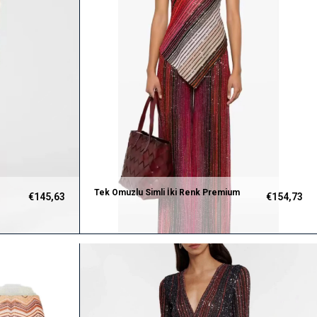
Tek Omuzlu Simli İki Renk Premium
€145,63
€154,73
Bluz ve Pantolon Takım