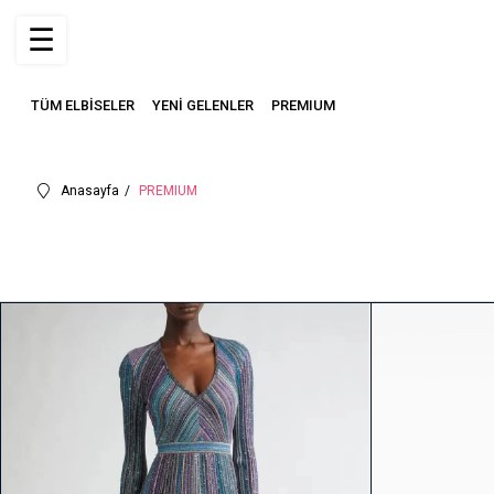
☰
TÜM ELBİSELER
YENİ GELENLER
PREMIUM
Anasayfa
PREMIUM