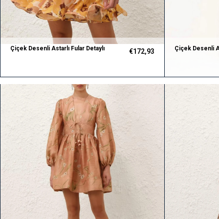
Çiçek Desenli Astarlı Fular Detaylı
Çiçek Desenli 
€172,93
Premium Elbise
Crop ve Pantol