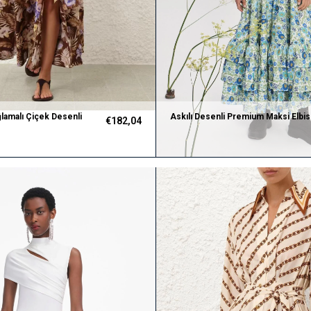
lamalı Çiçek Desenli
Askılı Desenli Premium Maksi Elbi
€182,04
e Maksi Etek Takım