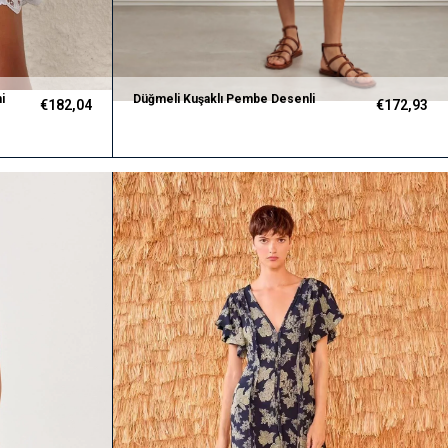
i
Düğmeli Kuşaklı Pembe Desenli
€182,04
€172,93
Premium Mini Elbise