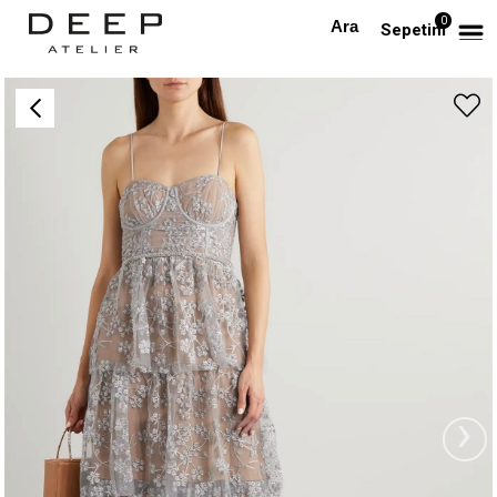
0
Anasayfa
TÜM ELBİSELER
İp Askılı Kristal Kemerli İşlemeli Tasarım Elbise
Sepetim
›