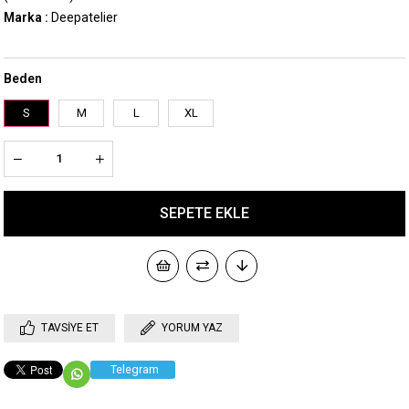
Marka
:
Deepatelier
Beden
S
M
L
XL
TAVSIYE ET
YORUM YAZ
Telegram